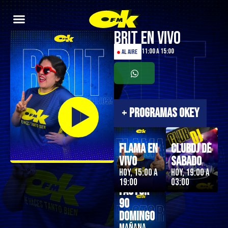
Brit en Vivo
11:00 a 15:00
●
AL AIRE
+
PROGRAMAS OKEY
Flama en
ClubDJ de
Vivo
Sabado
Hoy, 15:00 a
Hoy, 19:00 a
19:00
03:00
Factor
90
Domingo
Mañana,