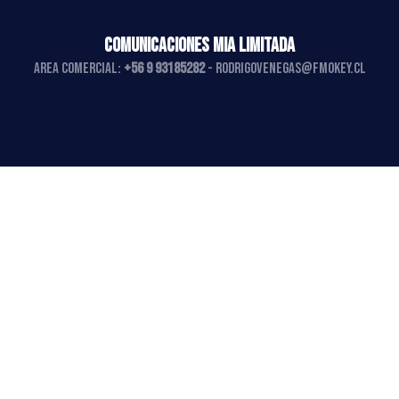
COMUNICACIONES MIA LIMITADA
AREA COMERCIAL:
+56 9 93185282
-
rodrigovenegas@fmokey.cl