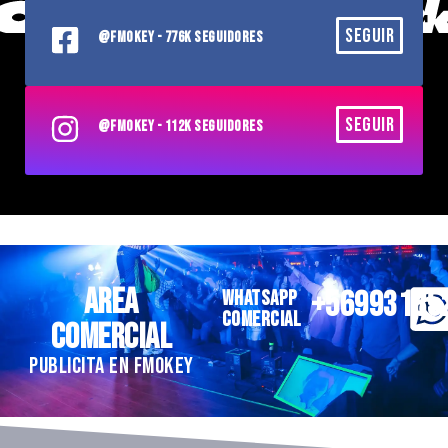
SEGUIR
@FMOKEY - 776K SEGUIDORES
SEGUIR
@FMOKEY - 112K SEGUIDORES
AREA
+56993185
WHATSAPP
COMERCIAL
COMERCIAL
PUBLICITA EN FMOKEY