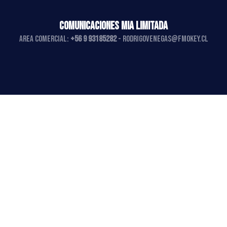
COMUNICACIONES MIA LIMITADA
AREA COMERCIAL:
+56 9 93185282
-
rodrigovenegas@fmokey.cl