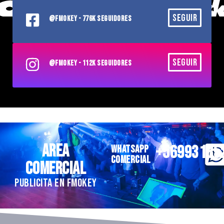
SEGUIR
@FMOKEY - 776K SEGUIDORES
SEGUIR
@FMOKEY - 112K SEGUIDORES
AREA
+56993185
WHATSAPP
COMERCIAL
COMERCIAL
PUBLICITA EN FMOKEY