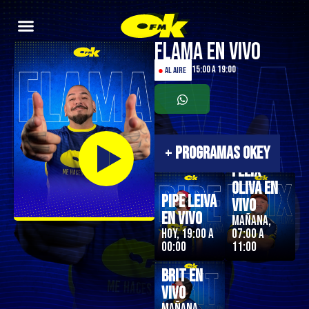
Flama en Vivo
15:00 a 19:00
●
AL AIRE
+
PROGRAMAS OKEY
Felix
Oliva en
Pipe Leiva
Vivo
En Vivo
Mañana,
Hoy, 19:00 a
07:00 a
00:00
11:00
Brit en
Vivo
Mañana,