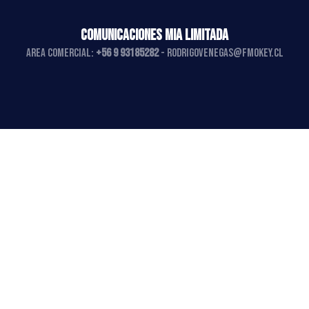
COMUNICACIONES MIA LIMITADA
AREA COMERCIAL:
+56 9 93185282
-
rodrigovenegas@fmokey.cl