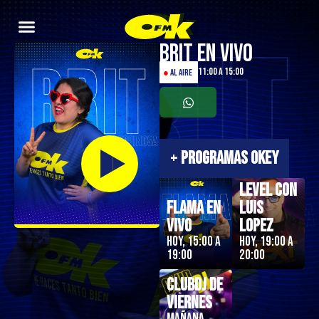
Brit en Vivo
11:00 a 15:00
●
AL AIRE
+
PROGRAMAS OKEY
Next
Level con
Flama en
Luis
Vivo
Lopez
Hoy, 15:00 a
Hoy, 19:00 a
19:00
20:00
ClubDJ de
Viernes
Mañana,