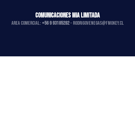
COMUNICACIONES MIA LIMITADA
AREA COMERCIAL:
+56 9 93185282
-
rodrigovenegas@fmokey.cl