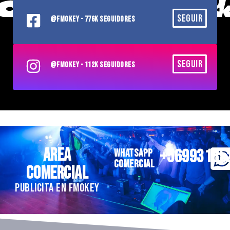
SEGUIR
@FMOKEY - 776K SEGUIDORES
SEGUIR
@FMOKEY - 112K SEGUIDORES
AREA
+56993185
WHATSAPP
COMERCIAL
COMERCIAL
PUBLICITA EN FMOKEY