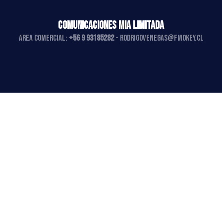
COMUNICACIONES MIA LIMITADA
AREA COMERCIAL:
+56 9 93185282
-
rodrigovenegas@fmokey.cl