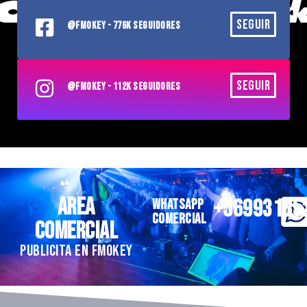
SEGUIR
@FMOKEY - 776K SEGUIDORES
SEGUIR
@FMOKEY - 112K SEGUIDORES
AREA
+56993185
WHATSAPP
COMERCIAL
COMERCIAL
PUBLICITA EN FMOKEY