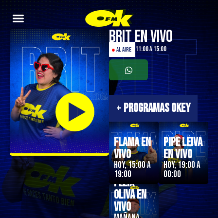
Brit en Vivo
11:00 a 15:00
●
AL AIRE
+
PROGRAMAS OKEY
Flama en
Pipe Leiva
Vivo
En Vivo
Hoy, 15:00 a
Hoy, 19:00 a
19:00
00:00
Felix
Oliva en
Vivo
Mañana,