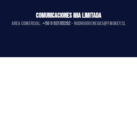
COMUNICACIONES MIA LIMITADA
AREA COMERCIAL:
+56 9 93185282
-
rodrigovenegas@fmokey.cl