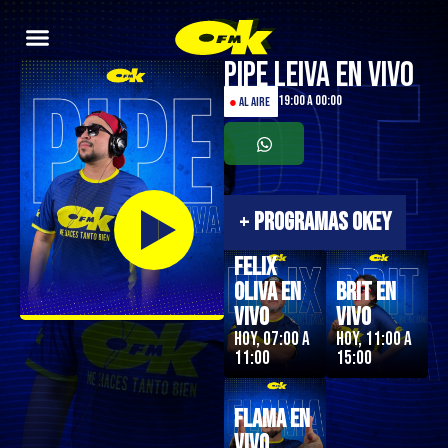
Pipe Leiva En Vivo
19:00 a 00:00
●
AL AIRE
+
PROGRAMAS OKEY
Felix
Oliva en
Brit en
Vivo
Vivo
Hoy, 07:00 a
Hoy, 11:00 a
11:00
15:00
Flama en
Vivo