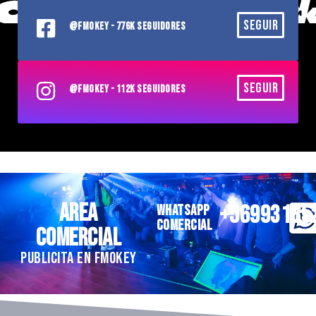
SEGUIR
@FMOKEY - 776K SEGUIDORES
SEGUIR
@FMOKEY - 112K SEGUIDORES
AREA
+56993185
WHATSAPP
COMERCIAL
COMERCIAL
PUBLICITA EN FMOKEY