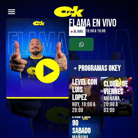
Flama en Vivo
15:00 a 19:00
●
AL AIRE
+
PROGRAMAS OKEY
Next
Level con
ClubDJ de
Luis
Viernes
Lopez
Mañana,
Hoy, 19:00 a
20:00 a
20:00
03:00
Factor
90
Sabado
Mañana,