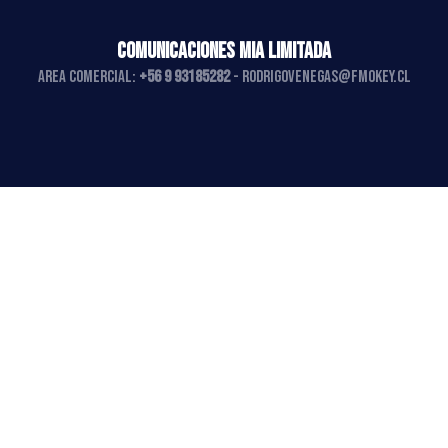
COMUNICACIONES MIA LIMITADA
AREA COMERCIAL:
+56 9 93185282
-
rodrigovenegas@fmokey.cl