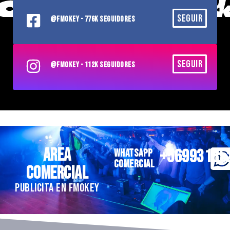
SEGUIR
@FMOKEY - 776K SEGUIDORES
SEGUIR
@FMOKEY - 112K SEGUIDORES
AREA
+56993185
WHATSAPP
COMERCIAL
COMERCIAL
PUBLICITA EN FMOKEY