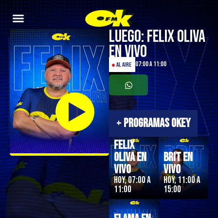
Luego: Felix Oliva
en Vivo
07:00 a 11:00
●
AL AIRE
+
PROGRAMAS OKEY
Felix
Oliva en
Brit en
Vivo
Vivo
Hoy, 07:00 a
Hoy, 11:00 a
11:00
15:00