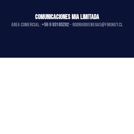
COMUNICACIONES MIA LIMITADA
AREA COMERCIAL:
+56 9 93185282
-
rodrigovenegas@fmokey.cl