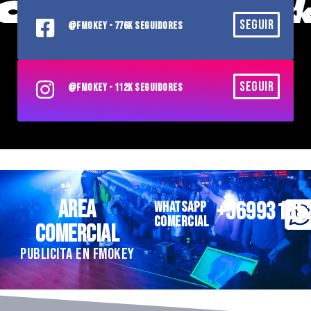
SEGUIR
@FMOKEY - 776K SEGUIDORES
SEGUIR
@FMOKEY - 112K SEGUIDORES
AREA
+56993185
WHATSAPP
COMERCIAL
COMERCIAL
PUBLICITA EN FMOKEY