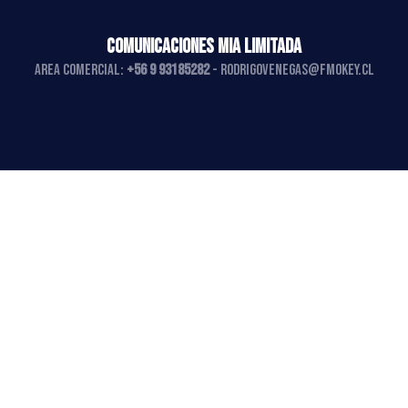
COMUNICACIONES MIA LIMITADA
AREA COMERCIAL:
+56 9 93185282
-
rodrigovenegas@fmokey.cl