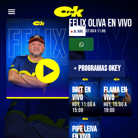
Felix Oliva en Vivo
07:00 a 11:00
●
AL AIRE
+
PROGRAMAS OKEY
Brit en
Flama en
Vivo
Vivo
Hoy, 11:00 a
Hoy, 15:00 a
15:00
19:00
Pipe Leiva
En Vivo