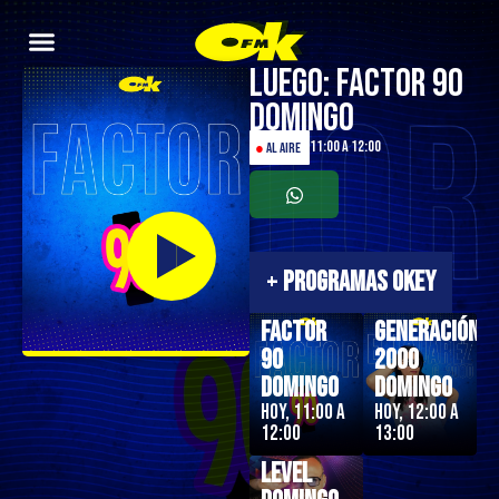
Luego: Factor 90
Domingo
11:00 a 12:00
●
AL AIRE
+
PROGRAMAS OKEY
Factor
Generación
90
2000
Domingo
Domingo
Hoy, 11:00 a
Hoy, 12:00 a
12:00
13:00
Next
Level