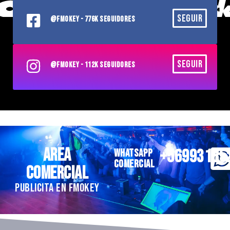
SEGUIR
@FMOKEY - 776K SEGUIDORES
SEGUIR
@FMOKEY - 112K SEGUIDORES
AREA
+56993185
WHATSAPP
COMERCIAL
COMERCIAL
PUBLICITA EN FMOKEY