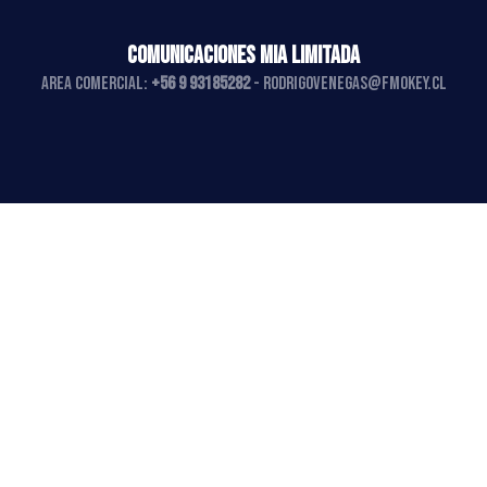
COMUNICACIONES MIA LIMITADA
AREA COMERCIAL:
+56 9 93185282
-
rodrigovenegas@fmokey.cl