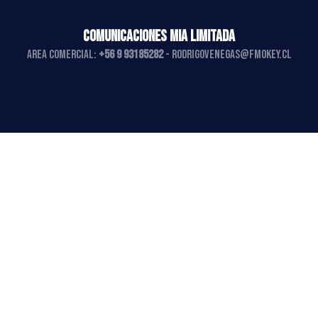
COMUNICACIONES MIA LIMITADA
AREA COMERCIAL:
+56 9 93185282
-
rodrigovenegas@fmokey.cl