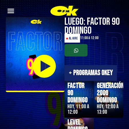
Luego: Factor 90
Domingo
11:00 a 12:00
●
AL AIRE
+
PROGRAMAS OKEY
Factor
Generación
90
2000
Domingo
Domingo
Hoy, 11:00 a
Hoy, 12:00 a
12:00
13:00
Next
Level