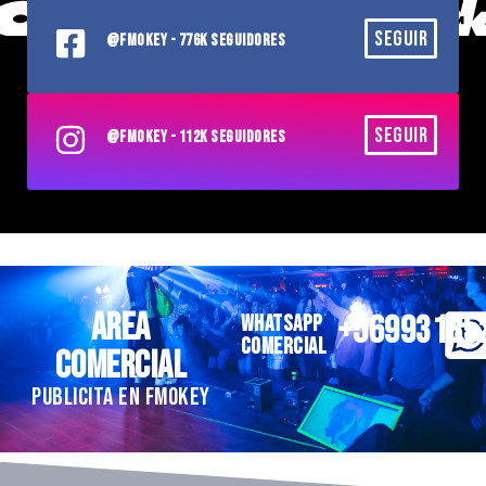
SEGUIR
@FMOKEY - 776K SEGUIDORES
SEGUIR
@FMOKEY - 112K SEGUIDORES
AREA
+56993185
WHATSAPP
COMERCIAL
COMERCIAL
PUBLICITA EN FMOKEY