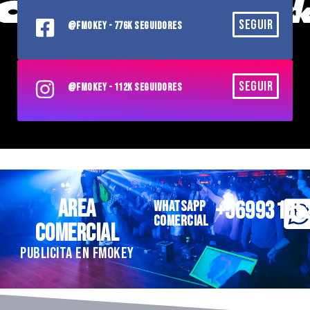
SEGUIR
@FMOKEY - 776K SEGUIDORES
SEGUIR
@FMOKEY - 112K SEGUIDORES
AREA
+56993185
WHATSAPP
COMERCIAL
COMERCIAL
PUBLICITA EN FMOKEY