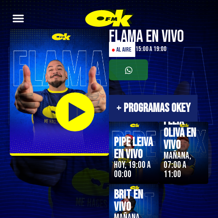
Flama en Vivo
15:00 a 19:00
●
AL AIRE
+
PROGRAMAS OKEY
Felix
Oliva en
Pipe Leiva
Vivo
En Vivo
Mañana,
Hoy, 19:00 a
07:00 a
00:00
11:00
Brit en
Vivo
Mañana,