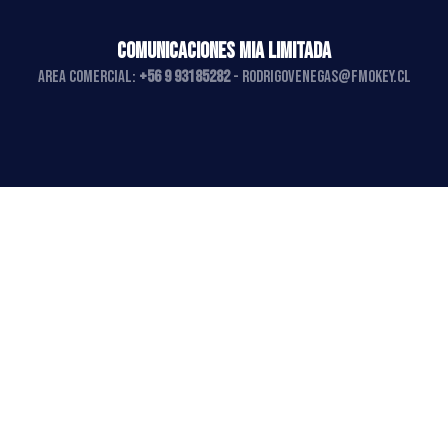
COMUNICACIONES MIA LIMITADA
AREA COMERCIAL:
+56 9 93185282
-
rodrigovenegas@fmokey.cl