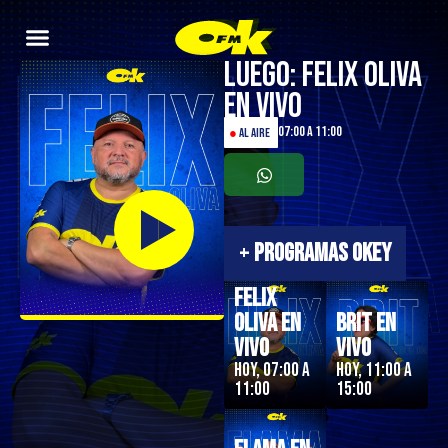
Luego: Felix Oliva
en Vivo
07:00 a 11:00
●
AL AIRE
+
PROGRAMAS OKEY
Felix
Oliva en
Brit en
Vivo
Vivo
Hoy, 07:00 a
Hoy, 11:00 a
11:00
15:00