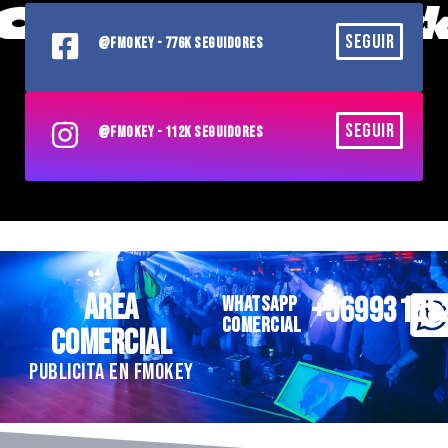
SEGUIR
@FMOKEY - 776K SEGUIDORES
SEGUIR
@FMOKEY - 112K SEGUIDORES
AREA
+56993185
WHATSAPP
COMERCIAL
COMERCIAL
PUBLICITA EN FMOKEY