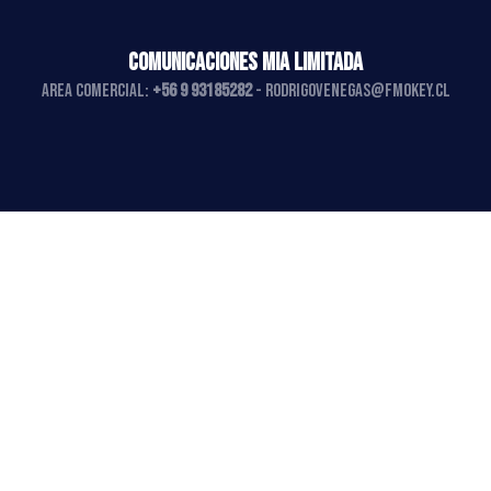
COMUNICACIONES MIA LIMITADA
AREA COMERCIAL:
+56 9 93185282
-
rodrigovenegas@fmokey.cl