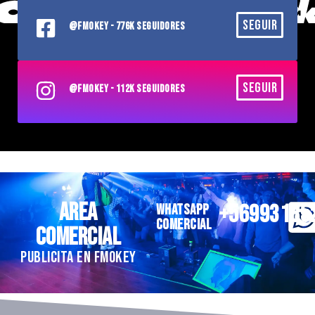
SEGUIR
@FMOKEY - 776K SEGUIDORES
SEGUIR
@FMOKEY - 112K SEGUIDORES
AREA
+56993185
WHATSAPP
COMERCIAL
COMERCIAL
PUBLICITA EN FMOKEY