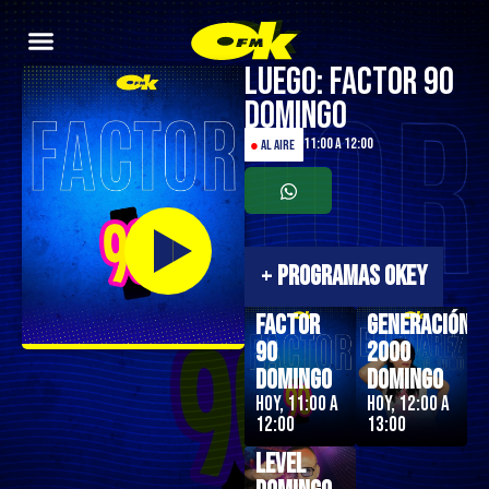
Luego: Factor 90
Domingo
11:00 a 12:00
●
AL AIRE
+
PROGRAMAS OKEY
Factor
Generación
90
2000
Domingo
Domingo
Hoy, 11:00 a
Hoy, 12:00 a
12:00
13:00
Next
Level