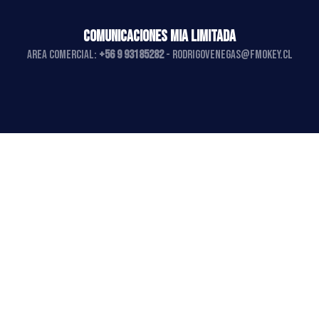
COMUNICACIONES MIA LIMITADA
AREA COMERCIAL:
+56 9 93185282
-
rodrigovenegas@fmokey.cl