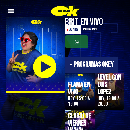
Brit en Vivo
11:00 a 15:00
●
AL AIRE
+
PROGRAMAS OKEY
Next
Level con
Flama en
Luis
Vivo
Lopez
Hoy, 15:00 a
Hoy, 19:00 a
19:00
20:00
ClubDJ de
Viernes
Mañana,