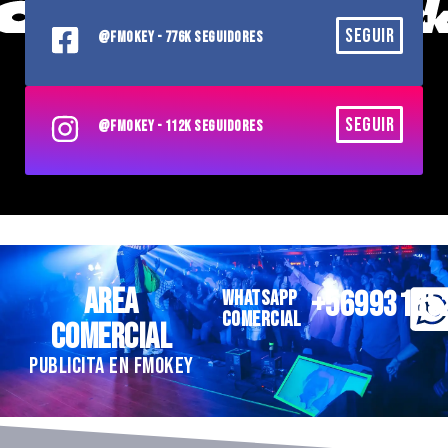
SEGUIR
@FMOKEY - 776K SEGUIDORES
SEGUIR
@FMOKEY - 112K SEGUIDORES
AREA
+56993185
WHATSAPP
COMERCIAL
COMERCIAL
PUBLICITA EN FMOKEY