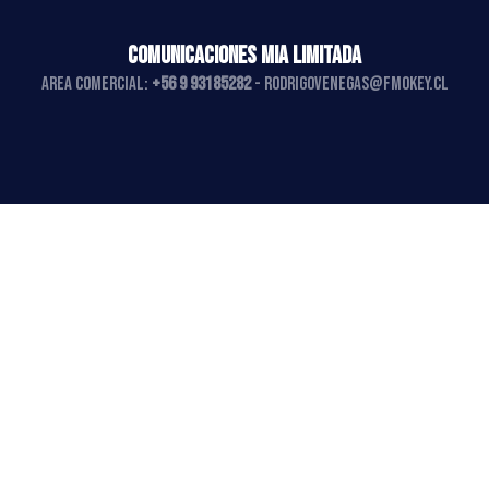
COMUNICACIONES MIA LIMITADA
AREA COMERCIAL:
+56 9 93185282
-
rodrigovenegas@fmokey.cl