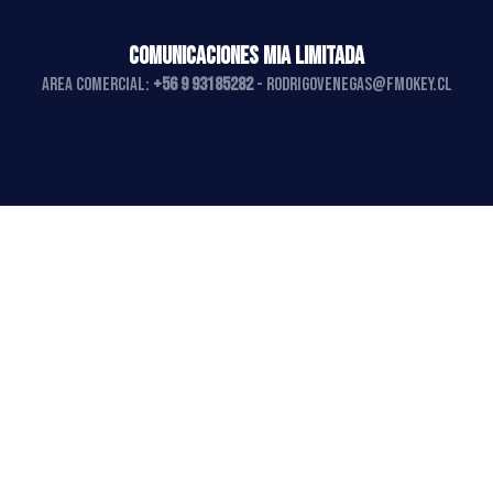
COMUNICACIONES MIA LIMITADA
AREA COMERCIAL:
+56 9 93185282
-
rodrigovenegas@fmokey.cl