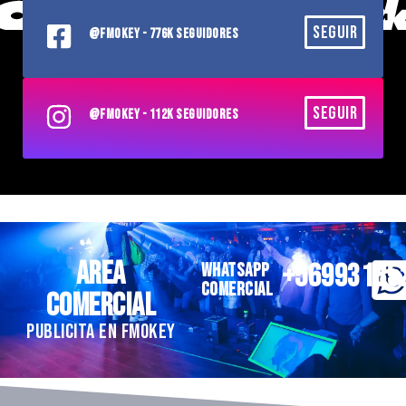
SEGUIR
@FMOKEY - 776K SEGUIDORES
SEGUIR
@FMOKEY - 112K SEGUIDORES
AREA
+56993185
WHATSAPP
COMERCIAL
COMERCIAL
PUBLICITA EN FMOKEY