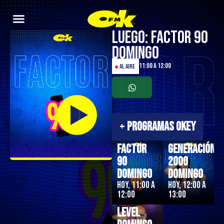
Luego: Factor 90
Domingo
11:00 a 12:00
●
AL AIRE
+
PROGRAMAS OKEY
Factor
Generación
90
2000
Domingo
Domingo
Hoy, 11:00 a
Hoy, 12:00 a
12:00
13:00
Next
Level