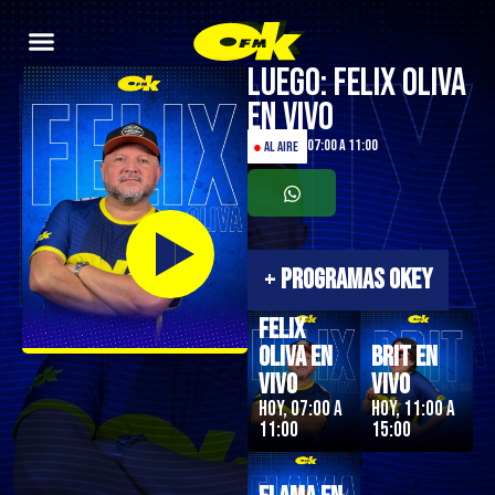
Luego: Felix Oliva
en Vivo
07:00 a 11:00
●
AL AIRE
+
PROGRAMAS OKEY
Felix
Oliva en
Brit en
Vivo
Vivo
Hoy, 07:00 a
Hoy, 11:00 a
11:00
15:00