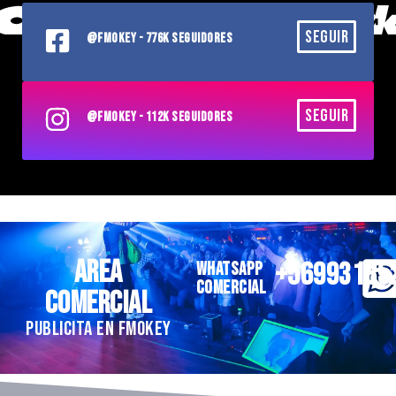
SEGUIR
@FMOKEY - 776K SEGUIDORES
SEGUIR
@FMOKEY - 112K SEGUIDORES
AREA
+56993185
WHATSAPP
COMERCIAL
COMERCIAL
PUBLICITA EN FMOKEY