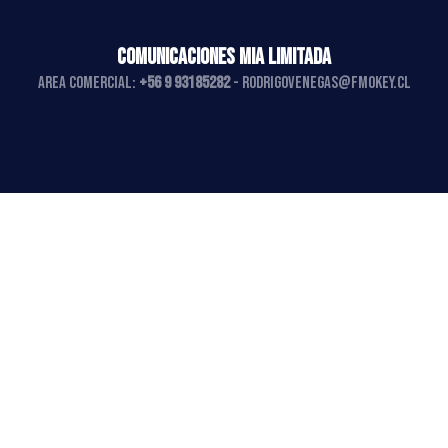
COMUNICACIONES MIA LIMITADA
AREA COMERCIAL:
+56 9 93185282
-
rodrigovenegas@fmokey.cl