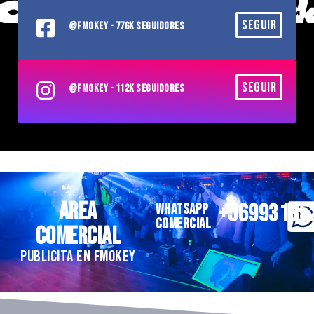
SEGUIR
@FMOKEY - 776K SEGUIDORES
SEGUIR
@FMOKEY - 112K SEGUIDORES
AREA
+56993185
WHATSAPP
COMERCIAL
COMERCIAL
PUBLICITA EN FMOKEY