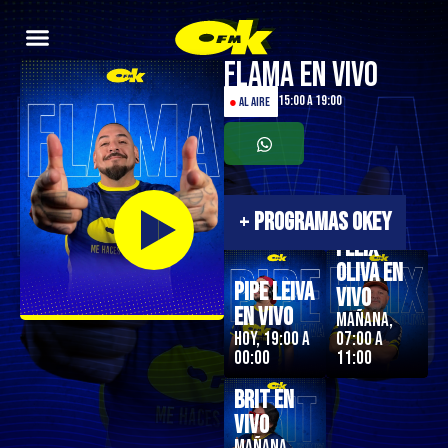
Flama en Vivo
15:00 a 19:00
●
AL AIRE
+
PROGRAMAS OKEY
Felix
Oliva en
Pipe Leiva
Vivo
En Vivo
Mañana,
Hoy, 19:00 a
07:00 a
00:00
11:00
Brit en
Vivo
Mañana,