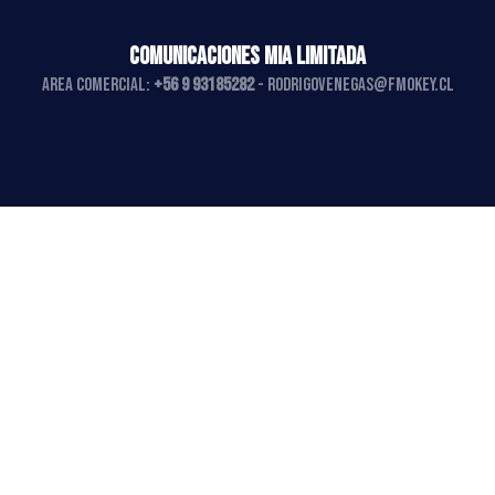
COMUNICACIONES MIA LIMITADA
AREA COMERCIAL:
+56 9 93185282
-
rodrigovenegas@fmokey.cl