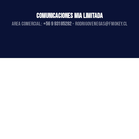
COMUNICACIONES MIA LIMITADA
AREA COMERCIAL:
+56 9 93185282
-
rodrigovenegas@fmokey.cl