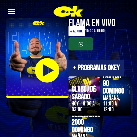
Flama en Vivo
15:00 a 19:00
●
AL AIRE
+
PROGRAMAS OKEY
Factor
90
ClubDJ de
Domingo
Sabado
Mañana,
Hoy, 19:00 a
11:00 a
03:00
12:00
Generación
2000
Domingo
Mañana,