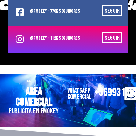
SEGUIR
@FMOKEY - 776K SEGUIDORES
SEGUIR
@FMOKEY - 112K SEGUIDORES
AREA
+56993185
WHATSAPP
COMERCIAL
COMERCIAL
PUBLICITA EN FMOKEY