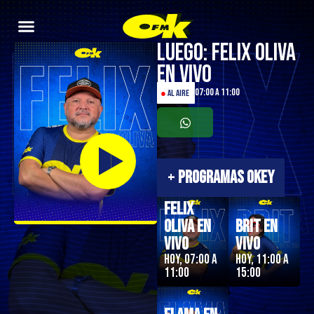
Luego: Felix Oliva
en Vivo
07:00 a 11:00
●
AL AIRE
+
PROGRAMAS OKEY
Felix
Oliva en
Brit en
Vivo
Vivo
Hoy, 07:00 a
Hoy, 11:00 a
11:00
15:00