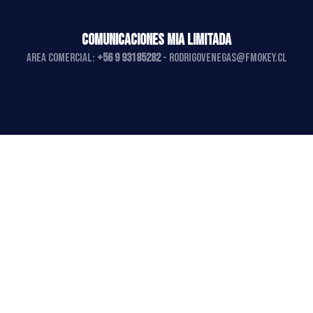
COMUNICACIONES MIA LIMITADA
AREA COMERCIAL:
+56 9 93185282
-
rodrigovenegas@fmokey.cl