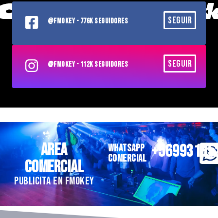
SEGUIR
@FMOKEY - 776K SEGUIDORES
SEGUIR
@FMOKEY - 112K SEGUIDORES
AREA
+56993185
WHATSAPP
COMERCIAL
COMERCIAL
PUBLICITA EN FMOKEY